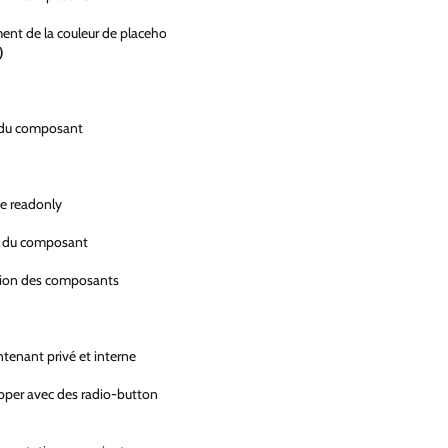
ent de la couleur de placeholder
)
n du composant
de readonly
on du composant
ition des composants
tenant privé et interne
rapper avec des radio-button