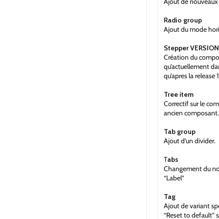
Ajout de nouveaux 
Radio group
Ajout du mode hori
Stepper VERSION
Création du composa
qu’actuellement da
qu’apres la release
Tree item
Correctif sur le c
ancien composant.
Tab group
Ajout d’un divider.
T
abs
Changement du nom 
“Label”
Tag
Ajout de variant s
“Reset to default” s