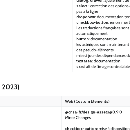
dialog, drawer
: ajustement de 
select
: correction des options 
pas a la ligne
dropdown
: documentation te
checkbox-button
: renommer 
Les traductions françaises son
automatiquement
button
: documentation
les astériques sont maintenant
des pseudo-éléments
mise à jour des dépendances du
textarea
: documentation
card
: alt de l'image controllab
t 2023)
Web (Custom Elements)
@cnsa-fr/design-assets@0.9.0
Minor Changes
checkbox-button
: mise à dispositi