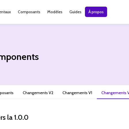
ntaux
Composants
Modèles
Guides
À propos
mponents
mposants
Changements V2
Changements V1
Changements 
rs la 1.0.0