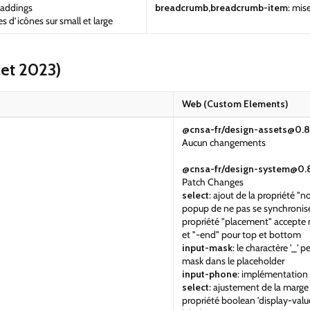
paddings
breadcrumb,breadcrumb-item
: mis
es d’icônes sur small et large
llet 2023)
Web (Custom Elements)
@cnsa-fr/design-assets@0.8
Aucun changements
@cnsa-fr/design-system@0.8.
Patch Changes
select
: ajout de la propriété "
popup de ne pas se synchroniser 
propriété "placement" accepte m
et "-end" pour top et bottom
input-mask
: le charactère '_' p
mask dans le placeholder
input-phone
: implémentation
select
: ajustement de la marge 
propriété boolean 'display-value