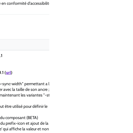
e en conformité d'accessibilité
.1
1 (
url
)
no-sync-width" permettant a la
avec la taille de son ancre ; la
aintenant les variantes "-start"
eut être utilisé pour définir le
 du composant (BETA)
du prefix-icon et ajout de la
' qui affiche la valeur et non son