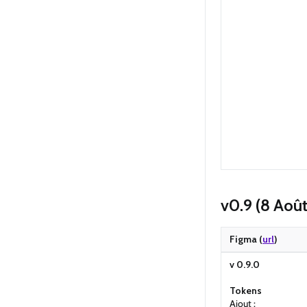
v0.9 (8 Aoû
Figma (
url
)
v 0.9.0
Tokens
Ajout :