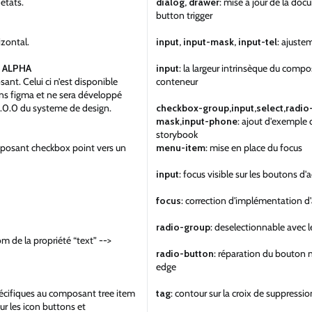
états.
dialog, drawer
: mise à jour de la do
button trigger
zontal.
input, input-mask, input-tel
: ajuste
 ALPHA
input
: la largeur intrinsèque du comp
nt. Celui ci n’est disponible
conteneur
ns figma et ne sera développé
 1.0.0 du systeme de design.
checkbox-group,input,select,radio
mask,input-phone
: ajout d'exemple 
storybook
omposant checkbox point vers un
menu-item
: mise en place du focus
input
: focus visible sur les boutons d'
focus
: correction d'implémentation d'
radio-group
: deselectionnable avec le
de la propriété “text” -->
radio-button
: réparation du bouton n
edge
pécifiques au composant tree item
tag
: contour sur la croix de suppressio
ur les icon buttons et