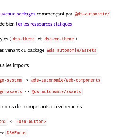
nouveaux packages
commençant par
@ds-autonomie/
de bien
lier les ressources statiques
yles (
et
)
dsa-theme
dsa-wc-theme
ônes venant du package
@ds-autonomie/assets
s les imports
->
gn-system
@ds-autonomie/web-components
->
gn-assets
@ds-autonomie/assets
 noms des composants et évènements
->
on>
<dsa-button>
->
DSAFocus