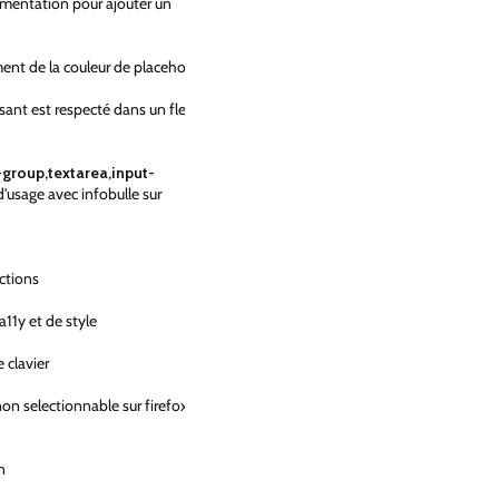
cumentation pour ajouter un
ment de la couleur de placeholder
osant est respecté dans un flex
-group,textarea,input-
d'usage avec infobulle sur
actions
a11y et de style
 clavier
on selectionnable sur firefox et
n