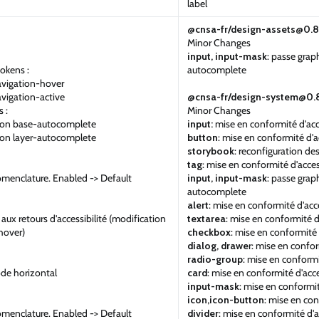
label
@cnsa-fr/design-assets@0.8
Minor Changes
input, input-mask
: passe grap
okens :
autocomplete
vigation-hover
vigation-active
@cnsa-fr/design-system@0.8
 :
Minor Changes
-on base-autocomplete
input:
mise en conformité d'acce
on layer-autocomplete
button
: mise en conformité d'ac
storybook
: reconfiguration des
tag
: mise en conformité d'acces
enclature. Enabled -> Default
input, input-mask
: passe grap
autocomplete
alert
: mise en conformité d'acce
 aux retours d'accessibilité (modification
textarea
: mise en conformité d'
 hover)
checkbox
: mise en conformité 
dialog, drawe
r: mise en confor
radio-group
: mise en conformi
de horizontal
card
: mise en conformité d'acce
input-mask
: mise en conformit
icon,icon-button
: mise en con
enclature. Enabled -> Default
divider
: mise en conformité d'a