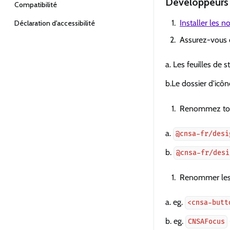
Développeurs
Compatibilité
Installer les 
Déclaration d'accessibilité
Assurez-vous 
a. Les feuilles de st
b.Le dossier d'ic
Renommez tou
a.
@cnsa-fr/desi
b.
@cnsa-fr/desi
Renommer les
a. eg.
<cnsa-butt
b. eg.
CNSAFocus