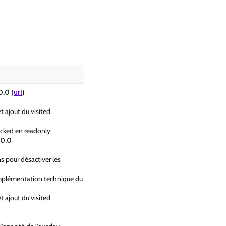
.0 (
url
)
et ajout du visited
cked en readonly
10.0
s pour désactiver les
implémentation technique du
et ajout du visited