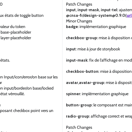
50
Patch Changes
input, input-mask, input-tel:
ajustem
x états de toggle button
@cnsa-fr/design-system@0.9.0(
url
Minor Changes
valeur du token
badge
: implémentation graphique
n base-placeholder
 layer-placeholder
checkbox-group
: mise à dispositio
input
: mise à jour de storybook
états.
input-mask
: fix de l'affichage en mo
checkbox-button
: mise à dispositi
n Input/icon/error/on base sur les
ur
avatar,avatar-group
: mise à dispos
en input/border/on base/locked
état vérrouillé.
spinner
: implémentation graphique
u
button-group:
le composant est main
omposant checkbox point vers un
radio-group
: affichage correct et w
Patch Changes