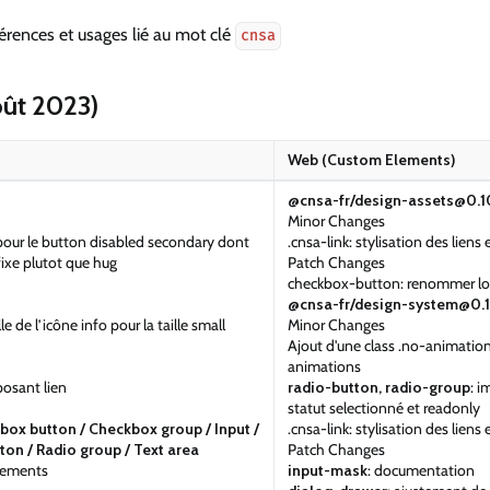
férences et usages lié au mot clé
cnsa
oût 2023)
Web (Custom Elements)
@cnsa-fr/design-assets@0.10
Minor Changes
pour le button disabled secondary dont
.cnsa-link: stylisation des liens 
fixe plutot que hug
Patch Changes
checkbox-button: renommer lo
@cnsa-fr/design-system@0.
le de l’icône info pour la taille small
Minor Changes
Ajout d'une class .no-animation
animations
osant lien
radio-button, radio-group
: 
statut selectionné et readonly
ox button / Checkbox group / Input /
.cnsa-link: stylisation des liens 
ton / Radio group / Text area
Patch Changes
acements
input-mask
: documentation