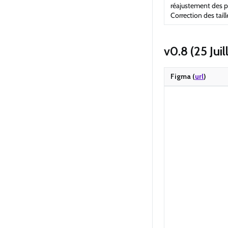
réajustement des 
Correction des taill
v0.8 (25 Jui
Figma (
url
)