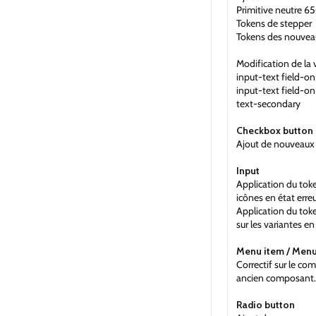
Primitive neutre 6
Tokens de stepper
Tokens des nouveau
Modification de la 
input-text field-o
input-text field-on
text-secondary
Checkbox button
Ajout de nouveaux 
Input
Application du toke
icônes en état erre
Application du tok
sur les variantes en 
Menu item / Men
Correctif sur le c
ancien composant.
Radio button