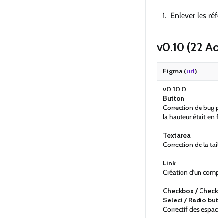
Enlever les ré
v0.10 (22 A
Figma (
url
)
v0.10.0
Button
Correction de bug 
la hauteur était en 
Textarea
Correction de la tail
Link
Création d’un comp
Checkbox / Checkb
Select / Radio but
Correctif des esp