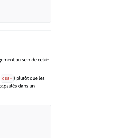
ement au sein de celui-
r
) plutôt que les
dsa-
ncapsulés dans un
Copy