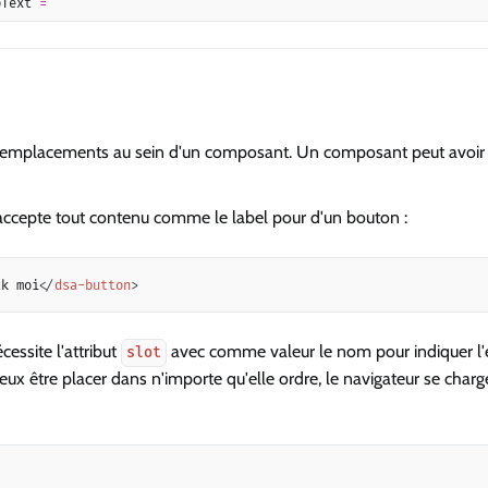
pText 
=
""
s emplacements au sein d'un composant. Un composant peut avoir u
ccepte tout contenu comme le label pour d'un bouton :
ck moi
</
dsa-button
>
ssite l'attribut
avec comme valeur le nom pour indiquer 
slot
peux être placer dans n'importe qu'elle ordre, le navigateur se char