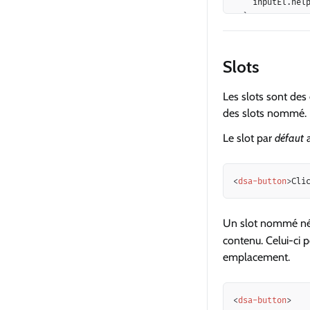
    inputEl
.
hel
}
</
script
>
Slots
Les slots sont de
des slots nommé.
Le slot par
défaut
a
<
dsa-button
>
Cli
Un slot nommé néce
contenu. Celui-ci 
emplacement.
<
dsa-button
>