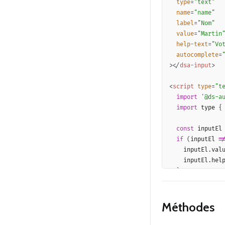
type
=
"
text
"
name
=
"
name
"
label
=
"
Nom
"
value
=
"
Martin
help-text
=
"
Vo
autocomplete
=
>
</
dsa-input
>
<
script
type
=
"
t
import
'@ds-a
import
 type 
{
const
 inputEl
if
(
inputEl 
!
    inputEl
.
val
    inputEl
.
hel
}
</
script
>
Méthodes