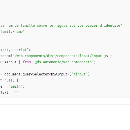
"
tre nom de famille comme le figure sur vos papier d
'
identité
"
"
family-name
"
ext/typescript
"
>
utonomie/web-components/dist/components/input/input.js'
;
 DSAInput 
}
from
'@ds-autonomie/web-components'
;
 
=
 document
.
querySelector
<
DSAInput
>
(
'#input'
)
==
null
)
{
ue 
=
"Smith"
;
pText 
=
""