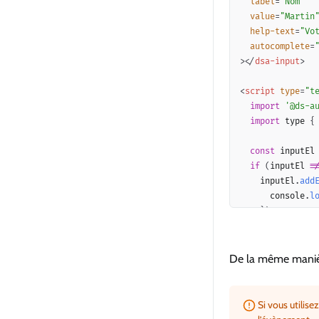
label
=
"
Nom
"
value
=
"
Martin
help-text
=
"
Vo
autocomplete
=
>
</
dsa-input
>
<
script
type
=
"
t
import
'@ds-a
import
 type 
{
const
 inputEl
if
(
inputEl 
!
    inputEl
.
add
      console
.
l
}
)
;
}
</
script
>
De la même manièr
Si vous utilise