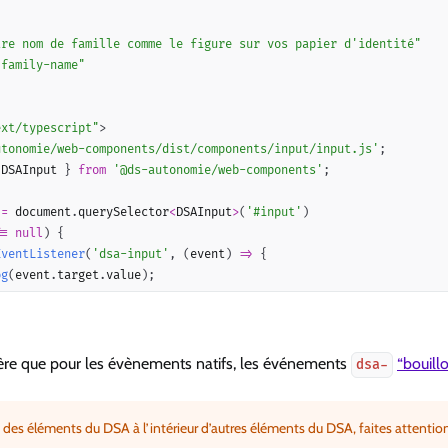
"
tre nom de famille comme le figure sur vos papier d
'
identité
"
"
family-name
"
ext/typescript
"
>
utonomie/web-components/dist/components/input/input.js'
;
 DSAInput 
}
from
'@ds-autonomie/web-components'
;
 
=
 document
.
querySelector
<
DSAInput
>
(
'#input'
)
==
null
)
{
EventListener
(
'dsa-input'
,
(
event
)
=>
{
og
(
event
.
target
.
value
)
;
e que pour les évènements natifs, les événements
“bouill
dsa-
z des éléments du DSA à l’intérieur d’autres éléments du DSA, faites attention à