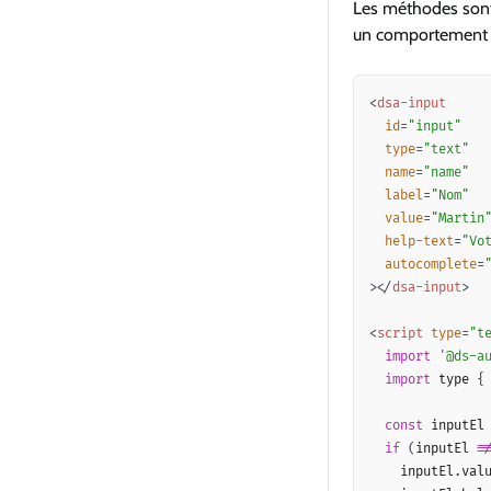
Les méthodes sont 
un comportement 
<
dsa-input
id
=
"
input
"
type
=
"
text
"
name
=
"
name
"
label
=
"
Nom
"
value
=
"
Martin
help-text
=
"
Vo
autocomplete
=
>
</
dsa-input
>
<
script
type
=
"
t
import
'@ds-a
import
 type 
{
const
 inputEl
if
(
inputEl 
!
    inputEl
.
val