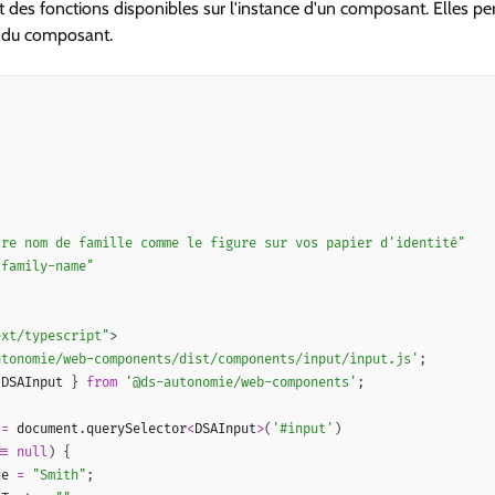
des fonctions disponibles sur l'instance d'un composant. Elles p
du composant.
"
tre nom de famille comme le figure sur vos papier d
'
identité
"
"
family-name
"
ext/typescript
"
>
utonomie/web-components/dist/components/input/input.js'
;
 DSAInput 
}
from
'@ds-autonomie/web-components'
;
 
=
 document
.
querySelector
<
DSAInput
>
(
'#input'
)
==
null
)
{
ue 
=
"Smith"
;