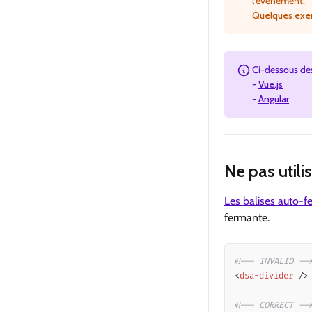
l’évènement.
Quelques exem
Ci-dessous des
-
Vue.js
-
Angular
Ne pas utili
Les balises auto-
fermante.
<!-- INVALID --
<
dsa-divider
/>
<!-- CORRECT --