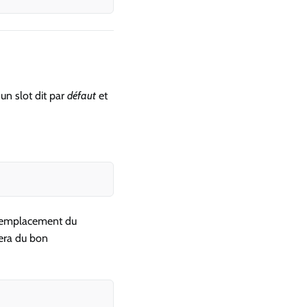
n slot dit par
défaut
et
Copy
l'emplacement du
gera du bon
Copy