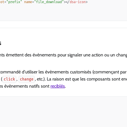
lot
=
"
prefix
"
name
=
"
file_download
"
>
</
dsa-icon
>
s
ts émettent des évènements pour signaler une action ou un chang
recommandé d'utiliser les évènements customisés (commençant pa
 (
,
, etc.). La raison est que les composants sont e
click
change
s évènements natifs sont
reciblés
.