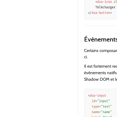
<
dsa-icon
s
</
dsa-button
>
Évènement
Certains composan
ci.
Il est fortement 
évènements natifs
Shadow DOM et le
<
dsa-input
id
=
"
input
"
type
=
"
text
"
name
=
"
name
"