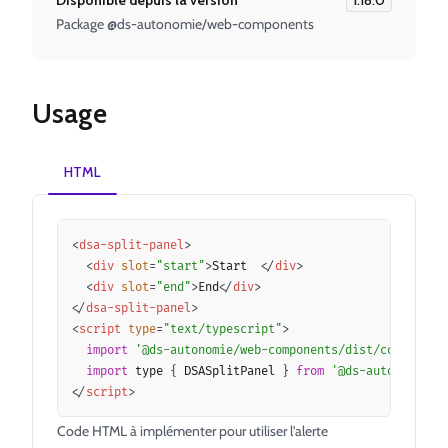
Package @ds-autonomie/web-components
Usage
HTML
Copy
<
dsa-split-panel
>
<
div
slot
=
"
start
"
>
Start  
</
div
>
<
div
slot
=
"
end
"
>
End
</
div
>
</
dsa-split-panel
>
<
script
type
=
"
text/typescript
"
>
import
'@ds-autonomie/web-components/dist/component
import
 type 
{
 DSASplitPanel 
}
from
'@ds-autonomie/w
</
script
>
Code HTML à implémenter pour utiliser l'alerte