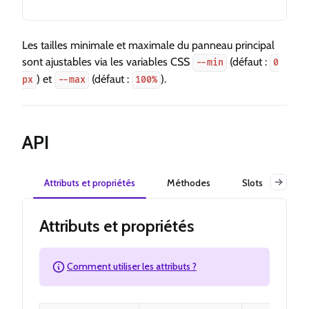
Les tailles minimale et maximale du panneau principal
sont ajustables via les variables CSS
(défaut :
--min
0
) et
(défaut :
).
px
--max
100%
API
Attributs et propriétés
Méthodes
Slots
Év
Attributs et propriétés
Comment utiliser les attributs ?