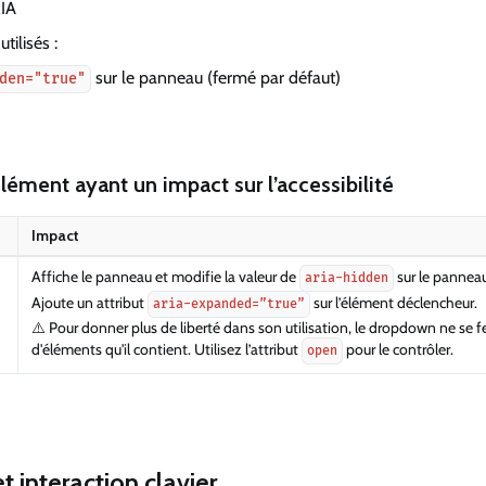
RIA
tilisés :
sur le panneau (fermé par défaut)
den="true"
’élément ayant un impact sur l’accessibilité
Impact
Affiche le panneau et modifie la valeur de
sur le panneau
aria-hidden
Ajoute un attribut
sur l’élément déclencheur.
aria-expanded=”true”
⚠️ Pour donner plus de liberté dans son utilisation, le dropdown ne se f
d'éléments qu'il contient. Utilisez l’attribut
pour le contrôler.
open
t interaction clavier