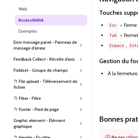
Web
Touches supp
Accessibilité
→ Ferme 
Esc
Exemples
→ Fermetu
Tab
Error message panel - Panneau de
,
Espace
Ent
message d'erreur
Feedback Collect - Récolte d'avis
Gestion du fo
Fieldset - Groupe de champs
À la fermeture
📁 File upload - Téléversement de
fichier
📁 Filter - Filtre
📁 Footer - Pied de page
Bonnes prati
Graphic element - Élément
graphique
Ne pas
utilise
📁 Header - En-tête