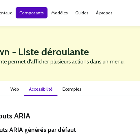
ntaux
Composants
Modèles
Guides
À propos
n - Liste déroulante
ante permet d'afficher plusieurs actions dans un menu.
e
Web
Accessibilité
Exemples
ibuts ARIA
buts ARIA générés par défaut