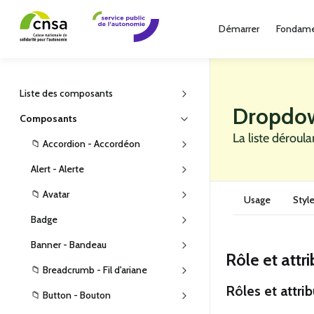
Démarrer
Fondame
Liste des composants
Dropdow
Composants
La liste déroul
📁 Accordion - Accordéon
Alert - Alerte
📁 Avatar
Usage
Styl
Badge
Banner - Bandeau
Rôle et attr
📁 Breadcrumb - Fil d'ariane
Rôles et attri
📁 Button - Bouton