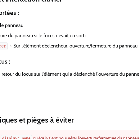
ortées
:
le panneau
re du panneau si le focus devait en sortir
→ Sur l’élément déclencheur, ouverture/fermeture du panneau
rer
cus
:
, retour du focus sur l'élément qui a déclenché l'ouverture du pann
ques et pièges à éviter
r
ou équivalent pour gérer l’ouverture/fermeture du panneau
display: none