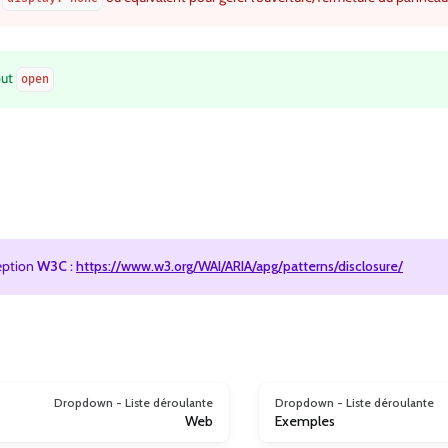
but
open
eption
W3C
:
https://www.w3.org/WAI/ARIA/apg/patterns/disclosure/
Dropdown - Liste déroulante
Dropdown - Liste déroulante
Web
Exemples